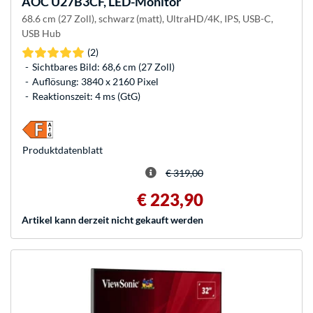
AOC
U27B3CF, LED-Monitor
68.6 cm (27 Zoll), schwarz (matt), UltraHD/4K, IPS, USB-C,
USB Hub
(2)
Sichtbares Bild: 68,6 cm (27 Zoll)
Auflösung: 3840 x 2160 Pixel
Reaktionszeit: 4 ms (GtG)
Produkt­datenblatt
€ 319,00
€ 223,90
Artikel kann derzeit nicht gekauft werden