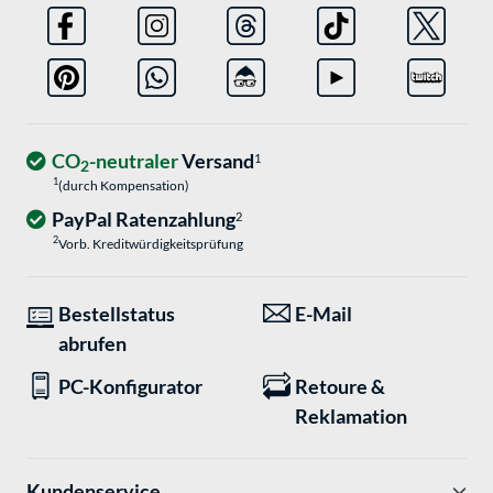
CO
-neutraler
Versand
1
2
1
(durch Kompensation)
PayPal Ratenzahlung
2
2
Vorb. Kreditwürdigkeitsprüfung
Bestellstatus
E-Mail
abrufen
PC-Konfigurator
Retoure &
Reklamation
Kundenservice