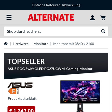
Einfache Retouren-Abwicklung
Suche
Suche
Startseite
Hardware
Monitore
Monitore mit 3840 x 2160
TOPSELLER
ASUS ROG Swift OLED PG27UCWM, Gaming-Monitor
Produkt­datenblatt
€ 1.243,00