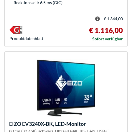
Reaktionszeit: 6.5 ms (GtG)
€ 1.344,00
€ 1.116,00
Produkt­datenblatt
Sofort verfügbar
EIZO
EV3240X-BK, LED-Monitor
80 cm (32 Zoll), schwarz, UltraHD/4K, IPS, LAN, USB-C