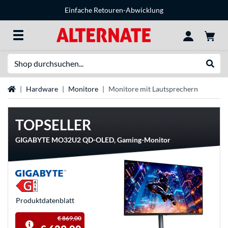
Einfache Retouren-Abwicklung
Suche
Suche
Startseite
Hardware
Monitore
Monitore mit Lautsprechern
TOPSELLER
GIGABYTE MO32U2 QD-OLED, Gaming-Monitor
Produkt­datenblatt
€ 869,00