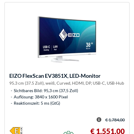
EIZO
FlexScan EV3851X, LED-Monitor
95.3 cm (37.5 Zoll), weiß, Curved, HDMI, DP, USB-C, USB-Hub
Sichtbares Bild: 95,3 cm (37,5 Zoll)
Auflösung: 3840 x 1600 Pixel
Reaktionszeit: 5 ms (GtG)
€ 1.784,00
€ 1.551,00