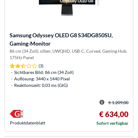
Samsung
Odyssey OLED G8 S34DG850SU,
Gaming-Monitor
86 cm (34 Zoll), silber, UWQHD, USB-C, Curved, Gaming Hub,
175Hz Panel
(3)
Sichtbares Bild: 86 cm (34 Zoll)
Auflösung: 3440 x 1440 Pixel
Reaktionszeit: 0.03 ms (GtG)
€ 1.209,00
€ 634,00
Produkt­datenblatt
Sofort verfügbar