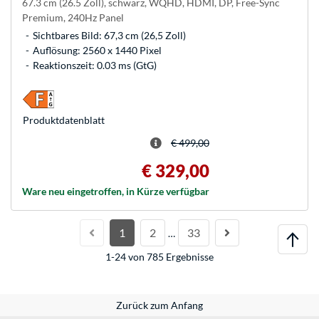
67.3 cm (26.5 Zoll), schwarz, WQHD, HDMI, DP, Free-Sync
Premium, 240Hz Panel
Sichtbares Bild: 67,3 cm (26,5 Zoll)
Auflösung: 2560 x 1440 Pixel
Reaktionszeit: 0.03 ms (GtG)
Produkt­datenblatt
€ 499,00
€ 329,00
Ware neu eingetroffen, in Kürze verfügbar
1
2
33
…
1-24 von 785 Ergebnisse
Zurück zum Anfang