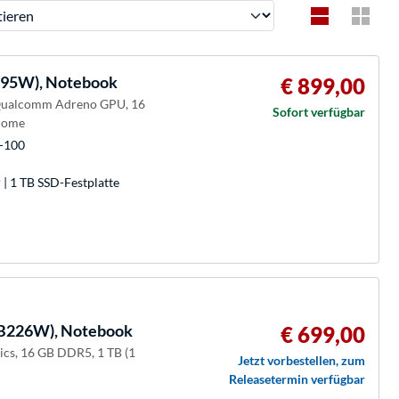
ren
95W), Notebook
€ 899,00
 Qualcomm Adreno GPU, 16
Sofort verfügbar
Home
-100
| 1 TB SSD-Festplatte
B226W), Notebook
€ 699,00
cs, 16 GB DDR5, 1 TB (1
Jetzt vorbestellen, zum
Releasetermin verfügbar