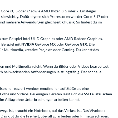
 Core i3, i5 oder i7 sowie AMD Ryzen 3, 5 oder 7. Einsteiger-
sie wichtig. Dafür eignen sich Prozessoren wie der Core i5, i7 oder
nd mehrere Anwendungen gleichzeitig flüssig. So findest du im
n zum Beispiel Intel UHD Graphics oder AMD Radeon Graphics.
m Beispiel mit
NVIDIA GeForce MX
oder
GeForce GTX
. Die
ür Multimedia, kreative Projekte oder Gaming. Du kannst das
fen und Multimedia reicht. Wenn du Bilder oder Videos bearbeitest,
uch bei wachsenden Anforderungen leistungsfähig. Der schnelle
se und reagiert weniger empfindlich auf Stöße als eine
otos und Videos. Bei einigen Geräten lässt sich die
SSD austauschen
du im Alltag ohne Unterbrechungen arbeiten kannst.
rwegs ist, braucht ein Notebook, auf das Verlass ist. Das Vivobook
as gibt dir die Freiheit, überall zu arbeiten oder Filme zu schauen.