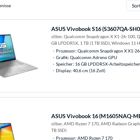
Sortie
bnisse
ASUS
Vivobook S16 (S3607QA-SH0
silber, Qualcomm Snapdragon X X1-26-100,
GB LPDDR5X, 1 TB (1 TB SSD), Windows 11 
Prozessor: Qualcomm Snapdragon X X1-26
Grafik: Qualcomm Adreno GPU
Speicher: 16 GB LPDDR5X-Arbeitsspeicher 
Display: 40,6 cm (16 Zoll)
ASUS
Vivobook 16 (M1605NAQ-M
silber, AMD Ryzen 7 170, AMD Radeon Graphi
TB SSD)
Prozessor: AMD Ryzen 7 170