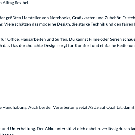
 Alltag flexibel.
der größten Hersteller von Notebooks, Grafikkarten und Zubehör. Er steh
 Viele schätzen das moderne Design, die starke Technik und den fairen 
ch für Office, Hausarbeiten und Surfen. Du kannst Filme oder Serien schau
ich dar. Das durchdachte Design sorgt für Komfort und einfache Bedienun
Handhabung. Auch bei der Verarbeitung setzt ASUS auf Qualität, damit da
 und Unterhaltung. Der Akku unterstützt dich dabei zuverlässig durch lan
lltag an
.