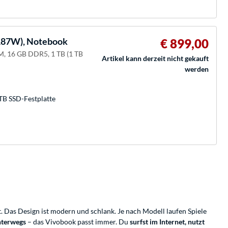
87W), Notebook
€ 899,00
, 16 GB DDR5, 1 TB (1 TB
Artikel kann derzeit nicht gekauft
werden
TB SSD-Festplatte
. Das Design ist modern und schlank. Je nach Modell laufen Spiele
nterwegs
– das Vivobook passt immer. Du
surfst im Internet, nutzt