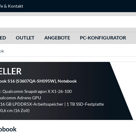
fe
&
Kontakt
Suche
HED
OUTLET
ANGEBOTE
PC-KONFIGURATOR
ok
ELLER
ook S16 (S3607QA-SH095W), Notebook
r: Qualcomm Snapdragon X X1-26-100
Qualcomm Adreno GPU
 16 GB LPDDR5X-Arbeitsspeicher | 1 TB SSD-Festplatte
0,6 cm (16 Zoll)
obook