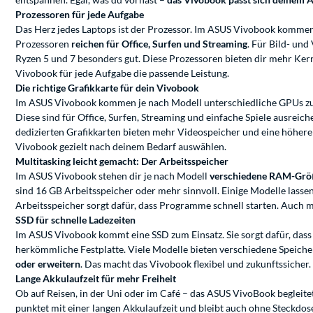
Prozessoren für jede Aufgabe
Das Herz jedes Laptops ist der Prozessor. Im ASUS Vivobook komme
Prozessoren
reichen für Office, Surfen und Streaming
. Für Bild- und
Ryzen 5 und 7 besonders gut. Diese Prozessoren bieten dir mehr Ker
Vivobook für jede Aufgabe die passende Leistung.
Die richtige Grafikkarte für dein Vivobook
Im ASUS Vivobook kommen je nach Modell unterschiedliche GPUs zum
Diese sind für Office, Surfen, Streaming und einfache Spiele ausreic
dedizierten Grafikkarten bieten mehr Videospeicher und eine höhere
Vivobook gezielt nach deinem Bedarf auswählen.
Multitasking leicht gemacht: Der Arbeitsspeicher
Im ASUS Vivobook stehen dir je nach Modell
verschiedene RAM-Grö
sind 16 GB Arbeitsspeicher oder mehr sinnvoll. Einige Modelle lass
Arbeitsspeicher sorgt dafür, dass Programme schnell starten. Auch
SSD für schnelle Ladezeiten
Im ASUS Vivobook kommt eine SSD zum Einsatz. Sie sorgt dafür, dass 
herkömmliche Festplatte. Viele Modelle bieten verschiedene Speicher
oder erweitern
. Das macht das Vivobook flexibel und zukunftssicher.
Lange Akkulaufzeit für mehr Freiheit
Ob auf Reisen, in der Uni oder im Café – das ASUS VivoBook begleite
punktet mit einer langen Akkulaufzeit und bleibt auch ohne Steckdose 