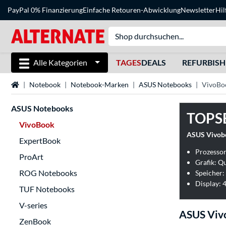
PayPal 0% Finanzierung
Einfache Retouren-Abwicklung
Newsletter
Hil
Alle Kategorien
TAGES
DEALS
REFURBIS
Startseite
Notebook
Notebook-Marken
ASUS Notebooks
VivoBo
ASUS Notebooks
TOPS
VivoBook
ASUS Vivob
ExpertBook
Prozesso
ProArt
Grafik: 
ROG Notebooks
Speicher:
Display: 4
TUF Notebooks
V-series
ASUS Viv
ZenBook