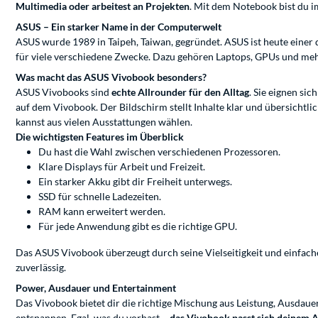
Multimedia oder arbeitest an Projekten
. Mit dem Notebook bist du im
ASUS – Ein starker Name in der Computerwelt
ASUS wurde 1989 in Taipeh, Taiwan, gegründet. ASUS ist heute einer 
für viele verschiedene Zwecke. Dazu gehören Laptops, GPUs und mehr.
Was macht das ASUS Vivobook besonders?
ASUS Vivobooks sind
echte Allrounder für den Alltag
. Sie eignen si
auf dem Vivobook. Der Bildschirm stellt Inhalte klar und übersichtl
kannst aus vielen Ausstattungen wählen.
Die wichtigsten Features im Überblick
Du hast die Wahl zwischen verschiedenen Prozessoren.
Klare Displays für Arbeit und Freizeit.
Ein starker Akku gibt dir Freiheit unterwegs.
SSD für schnelle Ladezeiten.
RAM kann erweitert werden.
Für jede Anwendung gibt es die richtige GPU.
Das ASUS Vivobook überzeugt durch seine Vielseitigkeit und einfache 
zuverlässig.
Power, Ausdauer und Entertainment
Das Vivobook bietet dir die richtige Mischung aus Leistung, Ausdauer
entspannen. Egal, was du vorhast –
das Vivobook passt sich deinem A