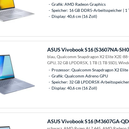
Grafik: AMD Radeon Graphics
Speicher: 16 GB DDR5-Arbeitsspeicher | 1 
Display: 40,6 cm (16 Zoll)
ASUS
Vivobook S16 (S3607NA-SH0
blau, Qualcomm Snapdragon X2 Elite X2E-8
GPU, 32 GB LPDDR5X, 1 TB (1 TB SSD), Win
Prozessor: Qualcomm Snapdragon X2 Elite
Grafik: Qualcomm Adreno GPU
Speicher: 32 GB LPDDR5X-Arbeitsspeicher 
Display: 40,6 cm (16 Zoll)
ASUS
Vivobook S16 (M3607GA-QD
schwarz, AMD Ryzen AI 7 445, AMD Radeon