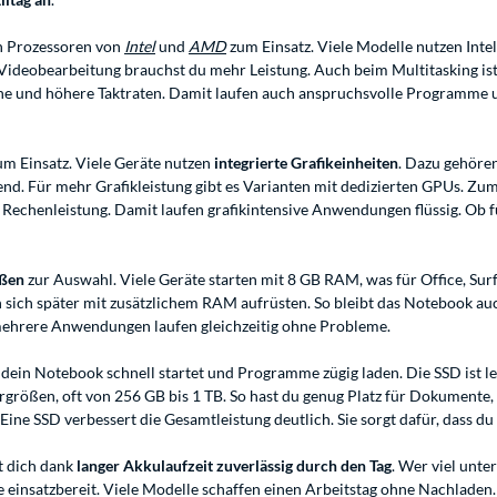
n Prozessoren von
Intel
und
AMD
zum Einsatz. Viele Modelle nutzen Intel
 Videobearbeitung brauchst du mehr Leistung. Auch beim Multitasking ist 
ne und höhere Taktraten. Damit laufen auch anspruchsvolle Programme u
 Einsatz. Viele Geräte nutzen
integrierte Grafikeinheiten
. Dazu gehöre
hend. Für mehr Grafikleistung gibt es Varianten mit dedizierten GPUs. Zu
 Rechenleistung. Damit laufen grafikintensive Anwendungen flüssig. Ob f
ßen
zur Auswahl. Viele Geräte starten mit 8 GB RAM, was für Office, Sur
en sich später mit zusätzlichem RAM aufrüsten. So bleibt das Notebook a
 mehrere Anwendungen laufen gleichzeitig ohne Probleme.
dein Notebook schnell startet und Programme zügig laden. Die SSD ist lei
größen, oft von 256 GB bis 1 TB. So hast du genug Platz für Dokumente, F
 Eine SSD verbessert die Gesamtleistung deutlich. Sie sorgt dafür, dass 
t dich dank
langer Akkulaufzeit zuverlässig durch den Tag
. Wer viel unte
einsatzbereit. Viele Modelle schaffen einen Arbeitstag ohne Nachladen. D