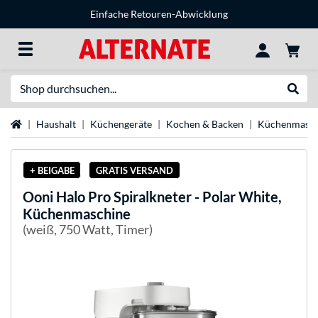
Einfache Retouren-Abwicklung
Suche
Suche
Startseite
Haushalt
Küchengeräte
Kochen & Backen
Küchenmasch
+ BEIGABE
GRATIS VERSAND
Ooni
Halo Pro Spiralkneter - Polar White,
Küchenmaschine
(weiß, 750 Watt, Timer)