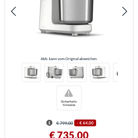
Abb. kann vom Original abweichen.
!
Sicherheits-
hinweise
€ 799,00
-
€ 64,00
€ 735,00