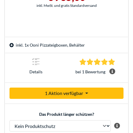
inkl. MwSt. und gratis Standardversand
inkl. 1x Ooni Pizzateigboxen, Behälter
5.0 Stern
bei 1 Bewertung
Details
1 Aktion verfügbar
Das Produkt länger schützen?