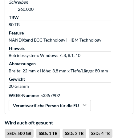
Schreiben
260.000
TBW
80 TB
Feature
NANDXtend ECC Technology | HBM Technology
Hinweis
Betriebssystem: Windows 7, 8, 8.1, 10
Abmessungen
Breite: 22 mm x Höhe: 3,8 mm x Tiefe/Länge: 80 mm
Gewicht
20 Gramm
WEEE-Nummer
53357902
Verantwortliche Person für die EU
Wird auch oft gesucht
SSDs 500 GB
SSDs 1 TB
SSDs 2 TB
SSDs 4 TB