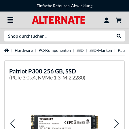
Einfache Retouren-Abwicklung
Suche
Suche
Startseite
Hardware
PC-Komponenten
SSD
SSD-Marken
Patri
Patriot
P300 256 GB, SSD
(PCIe 3.0 x4, NVMe 1.3, M.2 2280)