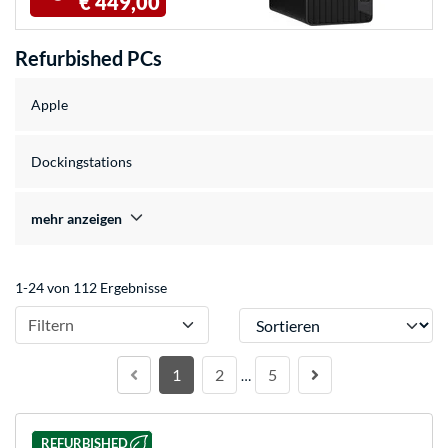
€ 449,00
Refurbished PCs
Apple
Dockingstations
mehr anzeigen
1-24 von 112 Ergebnisse
Sortieren
Filtern
1
2
5
…
REFURBISHED