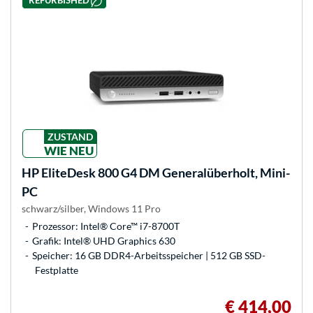
REFURBISHED
ZUSTAND
WIE NEU
HP
EliteDesk 800 G4 DM Generalüberholt, Mini-
PC
schwarz/silber, Windows 11 Pro
Prozessor: Intel® Core™ i7-8700T
Grafik: Intel® UHD Graphics 630
Speicher: 16 GB DDR4-Arbeitsspeicher | 512 GB SSD-
Festplatte
€ 414,00