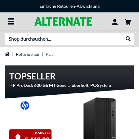
Einfache Retouren-Abwicklung
Suche
Suche
Startseite
Refurbished
PCs
TOPSELLER
HP ProDesk 600 G6 MT Generalüberholt, PC-System
€ 589,00