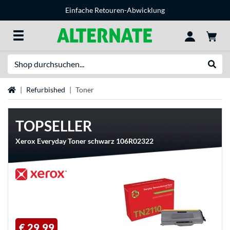
Einfache Retouren-Abwicklung
Suche
Suche
Startseite
Refurbished
Toner
TOPSELLER
Xerox Everyday Toner schwarz 106R02322
€ 29,99