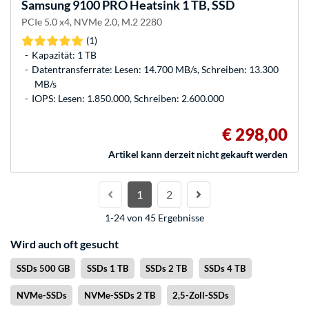
Samsung
9100 PRO Heatsink 1 TB, SSD
PCIe 5.0 x4, NVMe 2.0, M.2 2280
(1)
Kapazität: 1 TB
Datentransferrate: Lesen: 14.700 MB/s, Schreiben: 13.300
MB/s
IOPS: Lesen: 1.850.000, Schreiben: 2.600.000
€ 298,00
Artikel kann derzeit nicht gekauft werden
1
2
1-24 von 45 Ergebnisse
Wird auch oft gesucht
SSDs 500 GB
SSDs 1 TB
SSDs 2 TB
SSDs 4 TB
NVMe-SSDs
NVMe-SSDs 2 TB
2,5-Zoll-SSDs