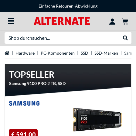
Einfache Retouren-Abwicklung
Suche
Suche
Startseite
Hardware
PC-Komponenten
SSD
SSD-Marken
Samsu
TOPSELLER
Samsung 9100 PRO 2 TB, SSD
€ 591,00