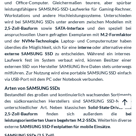
und Office-Computer. Gleichermaßen teurere, aber spürbar
leistungsfähigere SAMSUNG-SSD-Laufwerke für
Gaming-Rechner
,
Workstations
und andere Hochleistungssysteme. Unterschieden
wird bei SAMSUNG SSDs unter anderem zwischen Modellen mit
2,5-Zoll-Bauform
sowie
SATA-Interface
und den speziell bei
anspruchsvollen Usern gefragten Exemplaren mit
M.2-Formfaktor
und der
NVMe-Technologie
. Laptop- und Computernutzer haben
überdies die Möglichkeit, sich für eine
interne
oder alternative eine
externe SAMSUNG SSD
zu entscheiden. Während ein internes
Laufwerk fest im System verbaut wird, können Besitzer einer
externen SSD
von Hersteller SAMSUNG Ihre Daten stets unterwegs
mitführen. Zur Nutzung wird eine portable SAMSUNG SSD einfach
via USB-Port mit dem PC oder Notebook verbunden.
Arten von SAMSUNG SSDs
Bestandteil des großen und kontinuierlich wachsenden Sortiments
des südkoreanischen Herstellers sind SAMSUNG SSD-Modelle
unterschiedlicher Art. Neben klassischen
Solid-State-Drives mit
2,5-Zoll-Bauform
finden sich außerdem die
bei
leistungsorientierten Usern begehrten M.2-SSDs
. Weiterhin diverse
externe
SAMSUNG SSD-Festplatten für mobile Einsätze
.
SAMSUNG SSDs (2,5 Zoll)