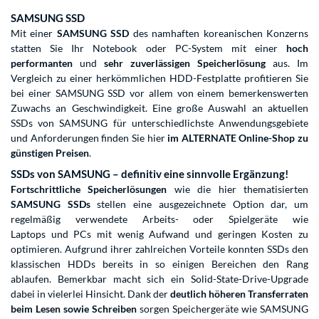
SAMSUNG SSD
Mit einer
SAMSUNG SSD
des namhaften koreanischen Konzerns
statten Sie Ihr Notebook oder PC-System mit einer
hoch
performanten
und
sehr zuverlässigen Speicherlösung
aus. Im
Vergleich zu einer herkömmlichen HDD-Festplatte profitieren Sie
bei einer SAMSUNG SSD vor allem von einem bemerkenswerten
Zuwachs an Geschwindigkeit. Eine große Auswahl an aktuellen
SSDs von SAMSUNG für unterschiedlichste Anwendungsgebiete
und Anforderungen finden Sie hier
im ALTERNATE Online-Shop zu
günstigen Preisen
.
SSDs von SAMSUNG – definitiv eine sinnvolle Ergänzung!
Fortschrittliche Speicherlösungen
wie die hier thematisierten
SAMSUNG SSDs
stellen eine ausgezeichnete Option dar, um
regelmäßig verwendete Arbeits- oder Spielgeräte wie
Laptops
und
PCs
mit wenig Aufwand und geringen Kosten zu
optimieren. Aufgrund ihrer zahlreichen Vorteile konnten SSDs den
klassischen HDDs bereits in so einigen Bereichen den Rang
ablaufen. Bemerkbar macht sich ein Solid-State-Drive-Upgrade
dabei in vielerlei Hinsicht. Dank der
deutlich höheren Transferraten
beim Lesen sowie Schreiben
sorgen Speichergeräte wie SAMSUNG