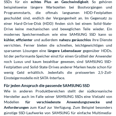
SSDs für ein
echtes Plus an Geschwindigkeit
. So gehören
beispielsweise längere Wartezeiten bei Bootvorgängen und
Programmstarts, die oftmals langsamen
HDD-Festplatten
geschuldet sind, endlich der Vergangenheit an. Im Gegensatz zu
einer Hard-Drive-Disk (HDD) finden sich bei einem Solid-State-
Drive keine mechanischen und beweglichen Teile wieder. Ein
modernes Speichermedium wie eine SAMSUNG SSD kann so
kühler, effizienter
und außerdem
nahezu geräuschlos
ihre Dienste
verrichten. Ferner bieten die schnellen, leichtgewichtigen und
sparsamen Lösungen eine
längere Lebensdauer
gegenüber HDDs.
Ist der performante Speicher einst für einen Großteil der Anwender
noch Luxus und kaum bezahlbar gewesen, sind SAMSUNG SSD-
Festplatten und
Solid-State-Drives
anderer Marken heute schon für
wenig Geld erhältlich. Jedenfalls die preiswerten 2,5-Zoll-
Einsteigermodelle mit SATA-Interface.
Für jeden Anspruch die passende SAMSUNG SSD
Wie in anderen Produktbereichen stellt der südkoreanische
Hersteller auch im Falle seiner SAMSUNG SSDs eine Vielzahl von
Modellen
für verschiedenste Anwendungszwecke und
Anforderungen
zum Kauf zur Verfügung. Zum Beispiel besonders
günstige SSD-Laufwerke von SAMSUNG für einfache Multimedia-