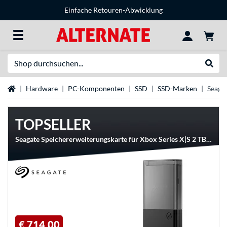
Einfache Retouren-Abwicklung
Suche
Suche
Startseite
Hardware
PC-Komponenten
SSD
SSD-Marken
Seaga
TOPSELLER
Seagate Speichererweiterungskarte für Xbox Series X|S 2 TB, SSD
€ 714,00