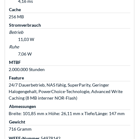
4,16 ms
Cache
256 MB
Stromverbrauch
Betrieb
11,03 W
Ruhe
7,06 W
MTBF
2.000.000 Stunden
Feature
24/7 Dauerbetrieb, NAS fähig, SuperParity, Geringer
Halogengehalt, PowerChoice-Technologie, Advanced Write
Caching (8 MB interner NOR-Flash)
Abmessungen
Breite: 101,85 mm x Höhe: 26,11 mm x Tiefe/Länge: 147 mm
Gewicht
716 Gramm
WEEE-Nummer
54978142