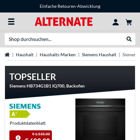
Einfache Retouren-Abwicklung
Suche
Suche
Startseite
Haushalt
Haushalts-Marken
Siemens Haushalt
Siemens 
TOPSELLER
Siemens HB734G1B1 IQ700, Backofen
Produkt­datenblatt
€ 1.535,00