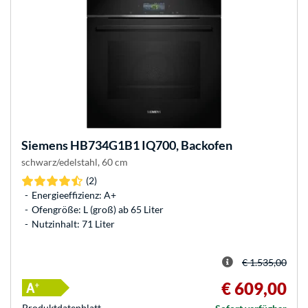
Siemens
HB734G1B1 IQ700, Backofen
schwarz/edelstahl, 60 cm
(2)
Energieeffizienz: A+
Ofengröße: L (groß) ab 65 Liter
Nutzinhalt: 71 Liter
€ 1.535,00
€ 609,00
Produkt­datenblatt