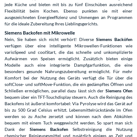
jede Küche und bieten mit bis zu fünf Einschüben ausreichend
Flexibilität beim Kochen. Ebenso punkten sie mit einer
ausgezeichneten Energieeffizienz und Unmengen an Programmen
für die ideale Zubereitung Ihres Lieblingsgerichts.
Siemens Backofen mit Mikrowelle
Nein, Sie haben sich nicht verhört! Diverse
Siemens Backöfen
verfügen über eine intelligente Mikrowellen-Funktionen wie
varioSpeed und coolStart, die das schnelle und unkomplizierte
Aufwärmen von Speisen ermöglicht. Zusätzlich bieten einige
Modelle auch eine integrierte Dampfgarfunktion, die eine
besonders gesunde Nahrungszubereitung ermöglicht. Für mehr
Komfort bei der Nutzung des Geräts verfügt die Tür über die
softClose- und softMove-Funktion, die ein gedämpftes Öffnen und
Schließen ermöglichen, parallel dazu lässt sich der
Siemens Ofen
bequem über ein TFT-Touchdisplay steuern. Auch die Reinigung des
Backofens ist äußerst komfortabel: Via Pyrolyse wird das Gerät auf
bis zu 500 Grad Celsius erhitzt. Lebensmittelrückstände im Ofen
werden so zu Asche zersetzt und können nach dem Abkühlen
bequem mit einem Tuch weggewischt werden. So spart man sich
Dank der
Siemens Backofen
Selbstreinigung die Nutzung
chemischer Reinigungsmittel und zusätzlich einiges an Zeit und