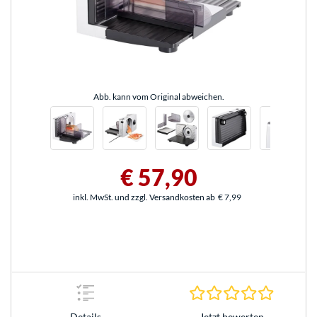
Abb. kann vom Original abweichen.
€ 57,90
inkl. MwSt. und zzgl. Versandkosten ab
€ 7,99
0.0 Stern
Jetzt bewerten
Details