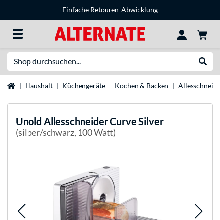
Einfache Retouren-Abwicklung
Suche
Suche
Startseite
Haushalt
Küchengeräte
Kochen & Backen
Allesschneid
Unold
Allesschneider Curve Silver
(silber/schwarz, 100 Watt)