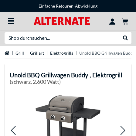
Einfache Retouren-Abwicklung
Suche
Suche
Startseite
Grill
Grillart
Elektrogrills
Unold BBQ Grillwagen Buddy , 
Unold
BBQ Grillwagen Buddy , Elektrogrill
(schwarz, 2.600 Watt)