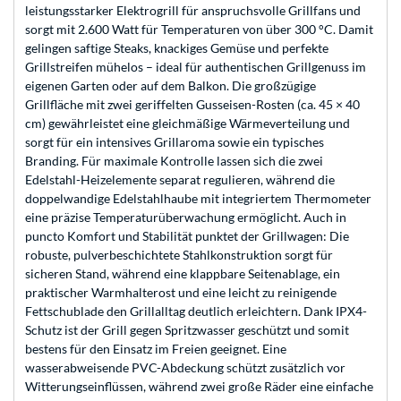
leistungsstarker Elektrogrill für anspruchsvolle Grillfans und
sorgt mit 2.600 Watt für Temperaturen von über 300 °C. Damit
gelingen saftige Steaks, knackiges Gemüse und perfekte
Grillstreifen mühelos – ideal für authentischen Grillgenuss im
eigenen Garten oder auf dem Balkon. Die großzügige
Grillfläche mit zwei geriffelten Gusseisen-Rosten (ca. 45 × 40
cm) gewährleistet eine gleichmäßige Wärmeverteilung und
sorgt für ein intensives Grillaroma sowie ein typisches
Branding. Für maximale Kontrolle lassen sich die zwei
Edelstahl-Heizelemente separat regulieren, während die
doppelwandige Edelstahlhaube mit integriertem Thermometer
eine präzise Temperaturüberwachung ermöglicht. Auch in
puncto Komfort und Stabilität punktet der Grillwagen: Die
robuste, pulverbeschichtete Stahlkonstruktion sorgt für
sicheren Stand, während eine klappbare Seitenablage, ein
praktischer Warmhalterost und eine leicht zu reinigende
Fettschublade den Grillalltag deutlich erleichtern. Dank IPX4-
Schutz ist der Grill gegen Spritzwasser geschützt und somit
bestens für den Einsatz im Freien geeignet. Eine
wasserabweisende PVC-Abdeckung schützt zusätzlich vor
Witterungseinflüssen, während zwei große Räder eine einfache