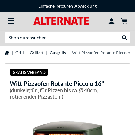
Einfache Retouren-Abwicklung
Suche
Suche
Startseite
Grill
Grillart
Gasgrills
Witt Pizzaofen Rotante Piccolo 1
GRATIS VERSAND
Witt
Pizzaofen Rotante Piccolo 16"
(dunkelgrün, für Pizzen bis ca. Ø 40cm,
rotierender Pizzastein)