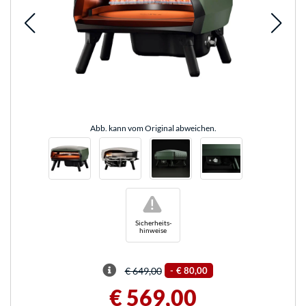
Abb. kann vom Original abweichen.
!
Sicherheits-
hinweise
€ 649,00
-
€ 80,00
€ 569,00