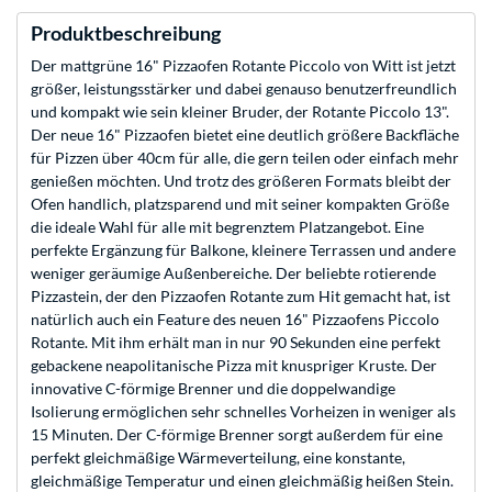
Produktbeschreibung
Der mattgrüne 16" Pizzaofen Rotante Piccolo von Witt ist jetzt
größer, leistungsstärker und dabei genauso benutzerfreundlich
und kompakt wie sein kleiner Bruder, der Rotante Piccolo 13".
Der neue 16" Pizzaofen bietet eine deutlich größere Backfläche
für Pizzen über 40cm für alle, die gern teilen oder einfach mehr
genießen möchten. Und trotz des größeren Formats bleibt der
Ofen handlich, platzsparend und mit seiner kompakten Größe
die ideale Wahl für alle mit begrenztem Platzangebot. Eine
perfekte Ergänzung für Balkone, kleinere Terrassen und andere
weniger geräumige Außenbereiche. Der beliebte rotierende
Pizzastein, der den Pizzaofen Rotante zum Hit gemacht hat, ist
natürlich auch ein Feature des neuen 16" Pizzaofens Piccolo
Rotante. Mit ihm erhält man in nur 90 Sekunden eine perfekt
gebackene neapolitanische Pizza mit knuspriger Kruste. Der
innovative C-förmige Brenner und die doppelwandige
Isolierung ermöglichen sehr schnelles Vorheizen in weniger als
15 Minuten. Der C-förmige Brenner sorgt außerdem für eine
perfekt gleichmäßige Wärmeverteilung, eine konstante,
gleichmäßige Temperatur und einen gleichmäßig heißen Stein.