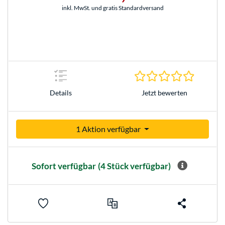
inkl. MwSt. und gratis Standardversand
0.0 Stern
Jetzt bewerten
Details
1 Aktion verfügbar
Sofort verfügbar
(4 Stück verfügbar)