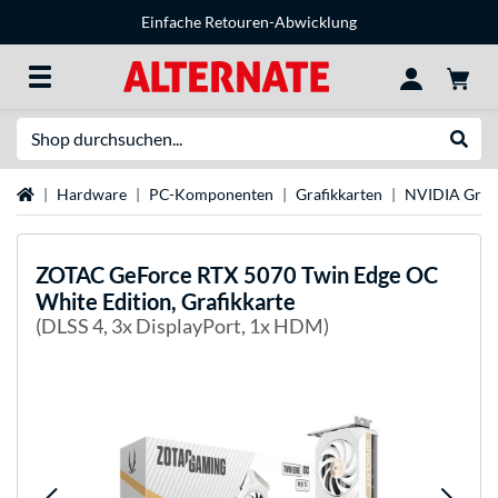
Einfache Retouren-Abwicklung
Suche
Suche
Startseite
Hardware
PC-Komponenten
Grafikkarten
NVIDIA Grafi
ZOTAC
GeForce RTX 5070 Twin Edge OC
White Edition, Grafikkarte
(DLSS 4, 3x DisplayPort, 1x HDM)