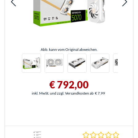
Abb. kann vom Original abweichen.
€ 792,00
inkl. MwSt. und zzgl. Versandkosten ab
€ 7,99
0.0 Stern