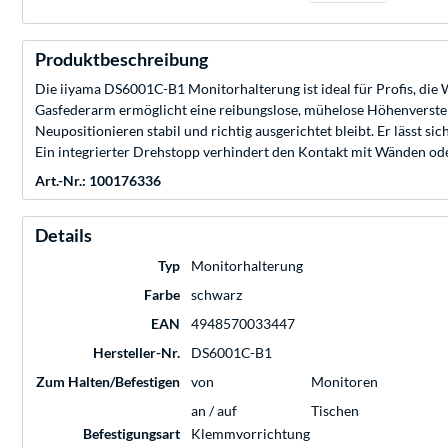
Produktbeschreibung
Die iiyama DS6001C-B1 Monitorhalterung ist ideal für Profis, die W
Gasfederarm ermöglicht eine reibungslose, mühelose Höhenverstell
Neupositionieren stabil und richtig ausgerichtet bleibt. Er lässt 
Ein integrierter Drehstopp verhindert den Kontakt mit Wänden od
Art.-Nr.: 100176336
Details
Typ
Monitorhalterung
Farbe
schwarz
EAN
4948570033447
Hersteller-Nr.
DS6001C-B1
Zum Halten/Befestigen
von
Monitoren
an / auf
Tischen
Befestigungsart
Klemmvorrichtung