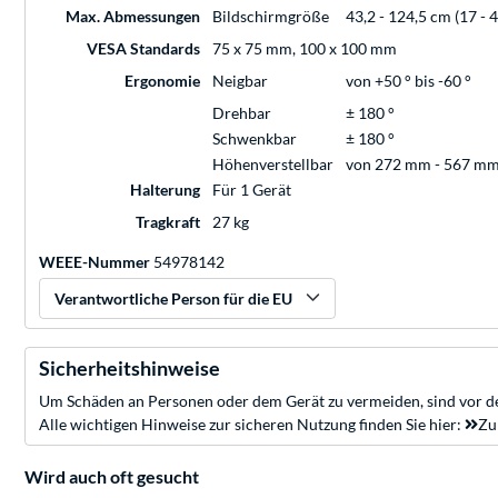
Max. Abmessungen
Bildschirmgröße
43,2 - 124,5 cm (17 - 4
VESA Standards
75 x 75 mm, 100 x 100 mm
Ergonomie
Neigbar
von +50 ° bis -60 °
Drehbar
± 180 °
Schwenkbar
± 180 °
Höhenverstellbar
von 272 mm - 567 m
Halterung
Für 1 Gerät
Tragkraft
27 kg
WEEE-Nummer
54978142
Verantwortliche Person für die EU
Sicherheitshinweise
Um Schäden an Personen oder dem Gerät zu vermeiden, sind vor de
Alle wichtigen Hinweise zur sicheren Nutzung finden Sie hier:
Zu
Wird auch oft gesucht