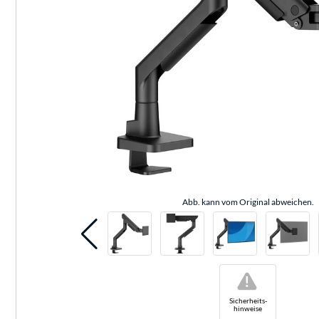
Abb. kann vom Original abweichen.
!
Sicherheits-
hinweise