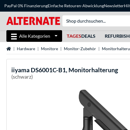
PayPal 0% Finanzierung
Einfache Retouren-Abwicklung
Newsletter
Hil
Alle Kategorien
TAGES
DEALS
REFURBIS
Startseite
Hardware
Monitore
Monitor-Zubehör
Monitorhalter
iiyama
DS6001C-B1, Monitorhalterung
(schwarz)