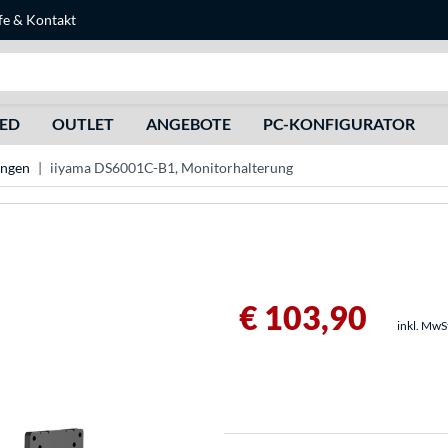
fe
&
Kontakt
Suche
HED
OUTLET
ANGEBOTE
PC-KONFIGURATOR
ungen
iiyama DS6001C-B1, Monitorhalterung
€ 103,90
inkl. MwS