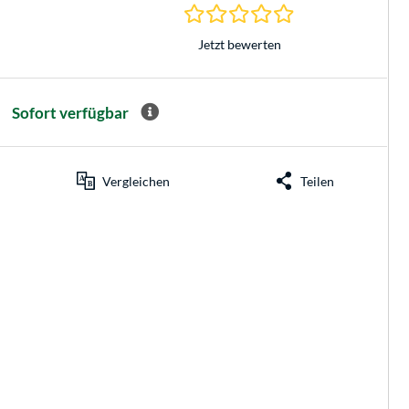
0.0 Sterne bei 0 Be
Jetzt bewerten
Sofort verfügbar
Vergleichen
Teilen