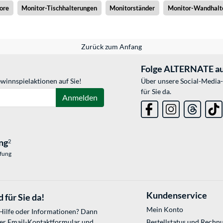
ore
Monitor-Tischhalterungen
Monitorständer
Monitor-Wandhalt
Zurück zum Anfang
Folge ALTERNATE au
winnspielaktionen auf Sie!
Über unsere Social-Media-
für Sie da.
Anmelden
ng
2
üfung
Kundenservice
 für Sie da!
Mein Konto
 Hilfe oder Informationen? Dann
ser
Email-Kontaktformular
und
Bestellstatus und Rechn