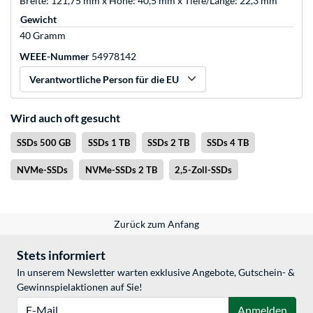
Breite: 121,75 mm x Höhe: 40,5 mm x Tiefe/Länge: 22,3 mm
Gewicht
40 Gramm
WEEE-Nummer
54978142
Verantwortliche Person für die EU
Wird auch oft gesucht
SSDs 500 GB
SSDs 1 TB
SSDs 2 TB
SSDs 4 TB
NVMe-SSDs
NVMe-SSDs 2 TB
2,5-Zoll-SSDs
Zurück zum Anfang
Stets informiert
In unserem Newsletter warten exklusive Angebote, Gutschein- &
Gewinnspielaktionen auf Sie!
E-Mail
Anmelden