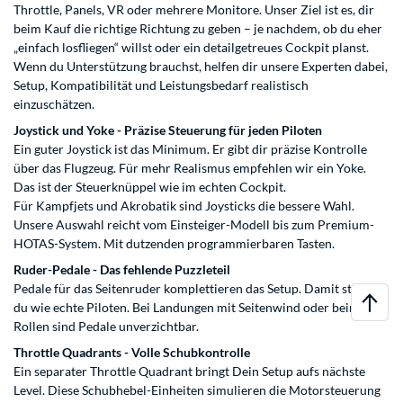
Throttle, Panels, VR oder mehrere Monitore. Unser Ziel ist es, dir
beim Kauf die richtige Richtung zu geben – je nachdem, ob du eher
„einfach losfliegen“ willst oder ein detailgetreues Cockpit planst.
Wenn du Unterstützung brauchst, helfen dir unsere Experten dabei,
Setup, Kompatibilität und Leistungsbedarf realistisch
einzuschätzen.
Joystick und Yoke - Präzise Steuerung für jeden Piloten
Ein guter Joystick ist das Minimum. Er gibt dir präzise Kontrolle
über das Flugzeug. Für mehr Realismus empfehlen wir ein Yoke.
Das ist der Steuerknüppel wie im echten Cockpit.
Für Kampfjets und Akrobatik sind Joysticks die bessere Wahl.
Unsere Auswahl reicht vom Einsteiger-Modell bis zum Premium-
HOTAS-System. Mit dutzenden programmierbaren Tasten.
Ruder-Pedale - Das fehlende Puzzleteil
Pedale für das Seitenruder komplettieren das Setup. Damit steuerst
du wie echte Piloten. Bei Landungen mit Seitenwind oder beim
Rollen sind Pedale unverzichtbar.
Throttle Quadrants - Volle Schubkontrolle
Ein separater Throttle Quadrant bringt Dein Setup aufs nächste
Level. Diese Schubhebel-Einheiten simulieren die Motorsteuerung