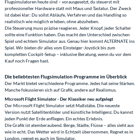
Flugsimulatoren heute sind – vorausgesetzt, du steuerst mit
professioneller Hardware statt mit Maus und Tastatur. Der Zweck
ist dabei klar: Du sollst Abläufe, Verfahren und das Handling so
realistisch wie möglich erleben, ohne abzuheben.
Die Steuerung muss präzise reagieren. Jeder Knopf, jeder Schalter
sollte eine Funktion haben. Das macht den Unterschied zwischen
Spiel und echtem Simulator aus. Genau hier kommt ALTERNATE ins
Spiel. Wir bieten dir alles vom Einsteiger-Joystick bis zum
kompletten Cockpit-Setup – inklusive Beratung, wenn du vor dem
Kauf noch Fragen hast.
Die beliebtesten Flugsimulation-Programme im Überblick
Der Markt bietet verschiedene Programme. Jedes hat seine Stärken.
Manche fokussieren sich auf Grafik, andere auf Realismus.
Microsoft Flight Simulator - Der Klassiker neu aufgelegt
Der Microsoft Flight Simulator setzt Maßstäbe. Die neueste
Version nutzt Satellitenbilder und künstliche Intelligenz. Du kannst
jeden Punkt der Erde anfliegen. Ein echtes Erlebnis.
Die Grafik ist atemberaubend. Berge, Städte, Flüsse – alles sieht aus
wie in echt. Das Wetter wird in Echtzeit übernommen. Regnet es in
London, regnet es auch im Simulator.