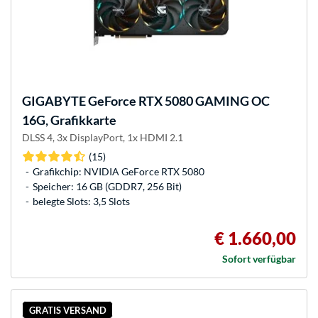
GIGABYTE
GeForce RTX 5080 GAMING OC
16G, Grafikkarte
DLSS 4, 3x DisplayPort, 1x HDMI 2.1
(15)
Grafikchip: NVIDIA GeForce RTX 5080
Speicher: 16 GB (GDDR7, 256 Bit)
belegte Slots: 3,5 Slots
€ 1.660,00
Sofort verfügbar
GRATIS VERSAND