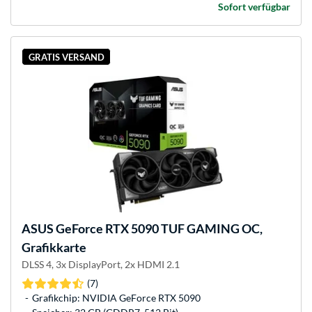
Sofort verfügbar
GRATIS VERSAND
ASUS
GeForce RTX 5090 TUF GAMING OC,
Grafikkarte
DLSS 4, 3x DisplayPort, 2x HDMI 2.1
(7)
Grafikchip: NVIDIA GeForce RTX 5090