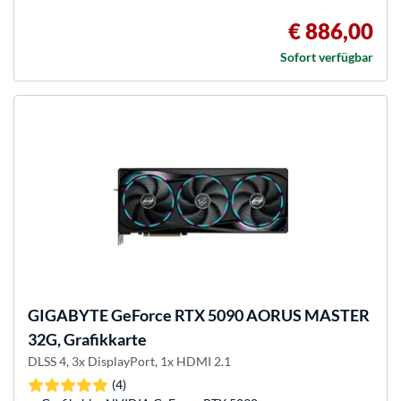
€ 886,00
Sofort verfügbar
GIGABYTE
GeForce RTX 5090 AORUS MASTER
32G, Grafikkarte
DLSS 4, 3x DisplayPort, 1x HDMI 2.1
(4)