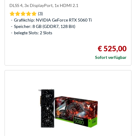
DLSS 4, 3x DisplayPort, 1x HDMI 2.1
(3)
Grafikchip: NVIDIA GeForce RTX 5060 Ti
Speicher: 8 GB (GDDR7, 128 Bit)
belegte Slots: 2 Slots
€ 525,00
Sofort verfügbar