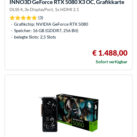
INNO3D
GeForce RTX 5080 X3 OC, Grafikkarte
DLSS 4, 3x DisplayPort, 1x HDMI 2.1
(3)
Grafikchip: NVIDIA GeForce RTX 5080
Speicher: 16 GB (GDDR7, 256 Bit)
belegte Slots: 2,5 Slots
€ 1.488,00
Sofort verfügbar