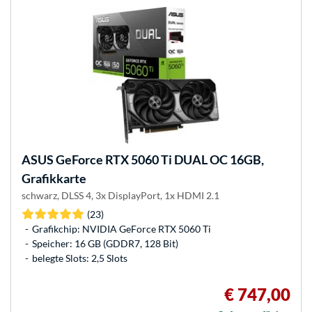
ASUS
GeForce RTX 5060 Ti DUAL OC 16GB,
Grafikkarte
schwarz, DLSS 4, 3x DisplayPort, 1x HDMI 2.1
(23)
Grafikchip: NVIDIA GeForce RTX 5060 Ti
Speicher: 16 GB (GDDR7, 128 Bit)
belegte Slots: 2,5 Slots
€ 747,00