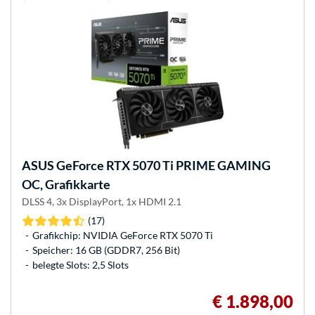
ASUS
GeForce RTX 5070 Ti PRIME GAMING
OC, Grafikkarte
DLSS 4, 3x DisplayPort, 1x HDMI 2.1
(17)
Grafikchip: NVIDIA GeForce RTX 5070 Ti
Speicher: 16 GB (GDDR7, 256 Bit)
belegte Slots: 2,5 Slots
€ 1.898,00