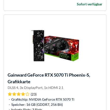
Sofort verfügbar
Gainward
GeForce RTX 5070 Ti Phoenix-S,
Grafikkarte
DLSS 4, 3x DisplayPort, 1x HDMI 2.1
(23)
Grafikchip: NVIDIA GeForce RTX 5070 Ti
Speicher: 16 GB (GDDR7, 256 Bit)
belegte Slots: 3 Slots