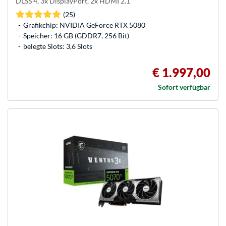
DLSS 4, 3x DisplayPort, 2x HDMI 2.1
(25)
Grafikchip: NVIDIA GeForce RTX 5080
Speicher: 16 GB (GDDR7, 256 Bit)
belegte Slots: 3,6 Slots
€ 1.997,00
Sofort verfügbar