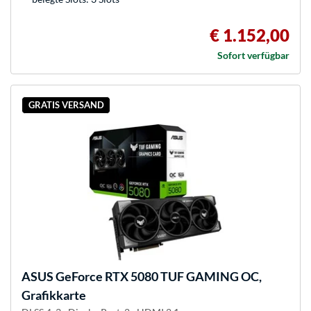
€ 1.152,00
Sofort verfügbar
GRATIS VERSAND
ASUS
GeForce RTX 5080 TUF GAMING OC,
Grafikkarte