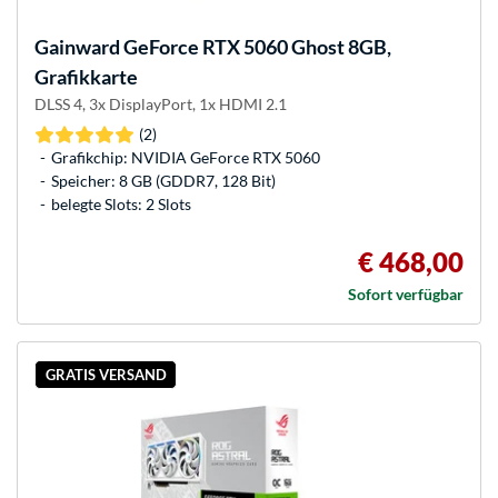
Gainward
GeForce RTX 5060 Ghost 8GB,
Grafikkarte
DLSS 4, 3x DisplayPort, 1x HDMI 2.1
(2)
Grafikchip: NVIDIA GeForce RTX 5060
Speicher: 8 GB (GDDR7, 128 Bit)
belegte Slots: 2 Slots
€ 468,00
Sofort verfügbar
GRATIS VERSAND