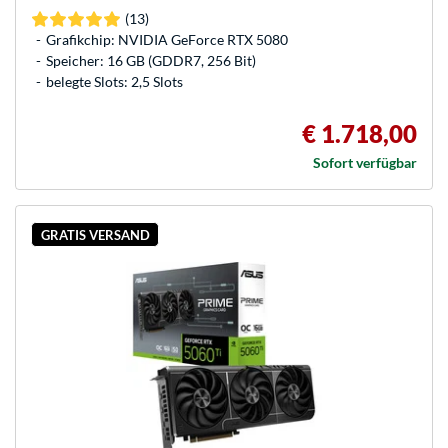
(13)
Grafikchip: NVIDIA GeForce RTX 5080
Speicher: 16 GB (GDDR7, 256 Bit)
belegte Slots: 2,5 Slots
€ 1.718,00
Sofort verfügbar
GRATIS VERSAND