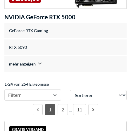
NVIDIA GeForce RTX 5000
GeForce RTX Gaming
RTX 5090
mehr anzeigen
1-24 von 254 Ergebnisse
Sortieren
Filtern
1
2
11
…
GRATIS VERSAND