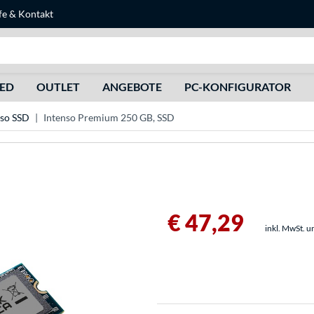
fe
&
Kontakt
Suche
HED
OUTLET
ANGEBOTE
PC-KONFIGURATOR
nso SSD
Intenso Premium 250 GB, SSD
€ 47,29
inkl. MwSt. u