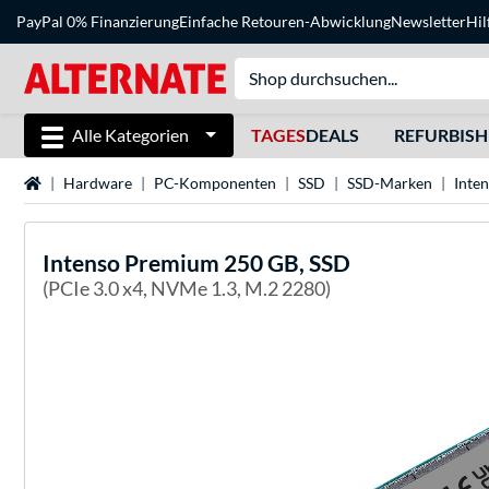
PayPal 0% Finanzierung
Einfache Retouren-Abwicklung
Newsletter
Hil
Alle Kategorien
TAGES
DEALS
REFURBIS
Startseite
Hardware
PC-Komponenten
SSD
SSD-Marken
Inte
Intenso
Premium 250 GB, SSD
(PCIe 3.0 x4, NVMe 1.3, M.2 2280)