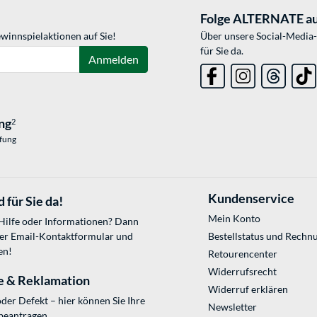
Folge ALTERNATE au
winnspielaktionen auf Sie!
Über unsere Social-Media-
für Sie da.
Anmelden
ng
2
üfung
Kundenservice
 für Sie da!
Mein Konto
 Hilfe oder Informationen? Dann
ser
Email-Kontaktformular
und
Bestellstatus und Rechn
en!
Retourencenter
Widerrufsrecht
e & Reklamation
Widerruf erklären
der Defekt – hier können Sie Ihre
Newsletter
beantragen.