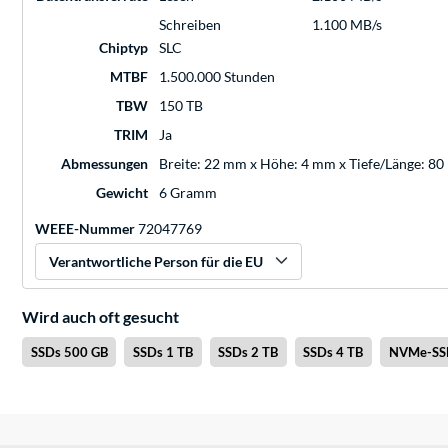
Schreiben
1.100 MB/s
Chiptyp
SLC
MTBF
1.500.000 Stunden
TBW
150 TB
TRIM
Ja
Abmessungen
Breite: 22 mm x Höhe: 4 mm x Tiefe/Länge: 8
Gewicht
6 Gramm
WEEE-Nummer
72047769
Verantwortliche Person für die EU
Wird auch oft gesucht
SSDs 500 GB
SSDs 1 TB
SSDs 2 TB
SSDs 4 TB
NVMe-SS