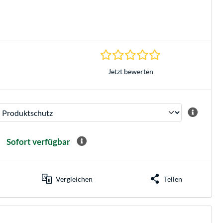
0.0 Sterne bei 0 Be
Jetzt bewerten
Sofort verfügbar
Vergleichen
Teilen