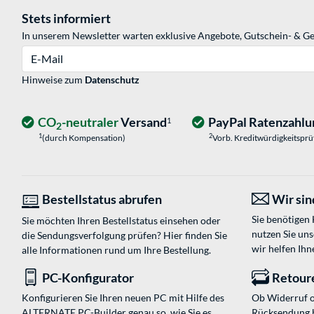
Stets informiert
In unserem Newsletter warten exklusive Angebote, Gutschein- & Ge
E-Mail
Hinweise zum
Datenschutz
CO
-neutraler
Versand
PayPal Ratenzahlu
1
2
1
2
(durch Kompensation)
Vorb. Kreditwürdigkeitspr
Bestellstatus abrufen
Wir sind
Sie benötigen
Sie möchten Ihren Bestellstatus einsehen oder
nutzen Sie un
die Sendungsverfolgung prüfen? Hier finden Sie
wir helfen Ihn
alle Informationen rund um Ihre Bestellung.
PC-Konfigurator
Retour
Konfigurieren Sie Ihren neuen PC mit Hilfe des
Ob Widerruf o
ALTERNATE PC-Builder genau so, wie Sie es
Rücksendung 