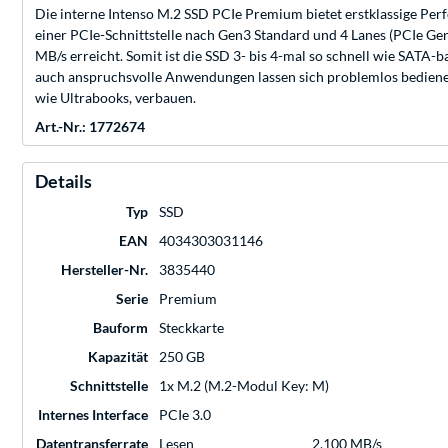
Die interne Intenso M.2 SSD PCIe Premium bietet erstklassige Pe
einer PCIe-Schnittstelle nach Gen3 Standard und 4 Lanes (PCIe G
MB/s erreicht. Somit ist die SSD 3- bis 4-mal so schnell wie SATA-
auch anspruchsvolle Anwendungen lassen sich problemlos bedienen
wie Ultrabooks, verbauen.
Art.-Nr.: 1772674
Details
Typ
SSD
EAN
4034303031146
Hersteller-Nr.
3835440
Serie
Premium
Bauform
Steckkarte
Kapazität
250 GB
Schnittstelle
1x M.2 (M.2-Modul Key: M)
Internes Interface
PCIe 3.0
Datentransferrate
Lesen
2.100 MB/s