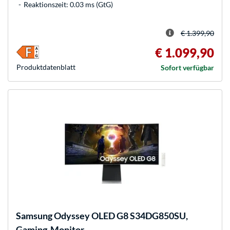
Reaktionszeit: 0.03 ms (GtG)
€ 1.399,90
€ 1.099,90
Produkt­datenblatt
Sofort verfügbar
Samsung
Odyssey OLED G8 S34DG850SU,
Gaming-Monitor