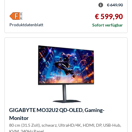
€ 649,90
€ 599,90
Produkt­datenblatt
Sofort verfügbar
GIGABYTE
MO32U2 QD-OLED, Gaming-
Monitor
80 cm (31.5 Zoll), schwarz, UltraHD/4K, HDMI, DP, USB-Hub,
KVM, 240Hz Panel