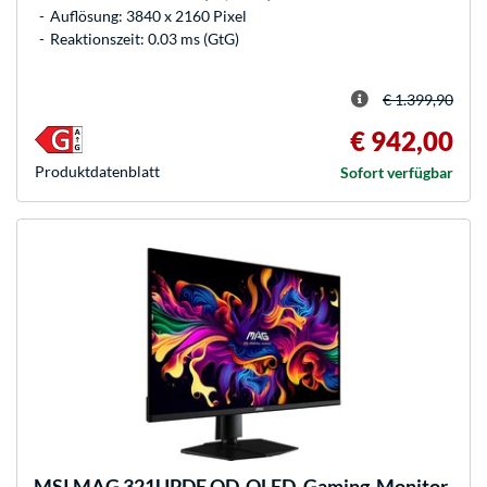
Auflösung: 3840 x 2160 Pixel
Reaktionszeit: 0.03 ms (GtG)
€ 1.399,90
€ 942,00
Produkt­datenblatt
Sofort verfügbar
MSI
MAG 321UPDE QD-OLED, Gaming-Monitor