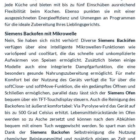
jede Küche und bieten mit bis zu fünf Einschüben ausreichend
Flexibilität beim Kochen. Ebenso punkten sie mit einer
ausgezeichneten Energieeffizienz und Unmengen an Programmen
für die ideale Zubereitung Ihres Lieblingsgerichts.
Siemens Backofen mit Mikrowelle
Nein, Sie haben sich nicht verhört! Diverse
Siemens Backöfen
verfügen über eine intelligente Mikrowellen-Funktionen wie
varioSpeed und coolStart, die das schnelle und unkomplizierte
Aufwärmen von Speisen ermöglicht. Zusätzlich bieten einige
Modelle auch eine integrierte Dampfgarfunktion, die eine
besonders gesunde Nahrungszubereitung ermöglicht. Für mehr
Komfort bei der Nutzung des Geräts verfügt die Tür über die
softClose- und softMove-Funktion, die ein gedämpftes Öffnen und
Schließen ermöglichen, parallel dazu lässt sich der
Siemens Ofen
bequem über ein TFT-Touchdisplay steuern. Auch die Reinigung des
Backofens ist äußerst komfortabel: Via Pyrolyse wird das Gerät auf
bis zu 500 Grad Celsius erhitzt. Lebensmittelrückstände im Ofen
werden so zu Asche zersetzt und können nach dem Abkühlen
bequem mit einem Tuch weggewischt werden. So spart man sich
Dank der
Siemens Backofen
Selbstreinigung die Nutzung
chemischer Reinigungsmittel und zusätzlich einiges an Zeit und