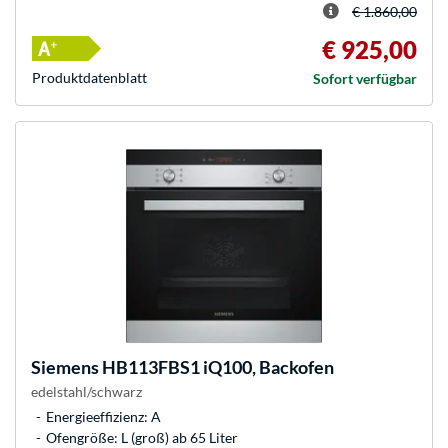
€ 1.860,00
€ 925,00
Produkt­datenblatt
Sofort verfügbar
Siemens
HB113FBS1 iQ100, Backofen
edelstahl/schwarz
Energieeffizienz: A
Ofengröße: L (groß) ab 65 Liter