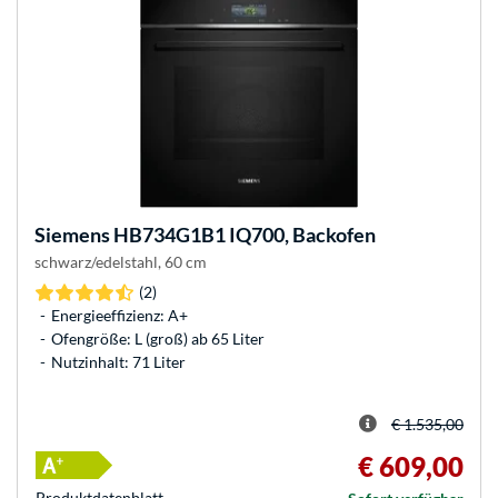
Siemens
HB734G1B1 IQ700, Backofen
schwarz/edelstahl, 60 cm
(2)
Energieeffizienz: A+
Ofengröße: L (groß) ab 65 Liter
Nutzinhalt: 71 Liter
€ 1.535,00
€ 609,00
Produkt­datenblatt