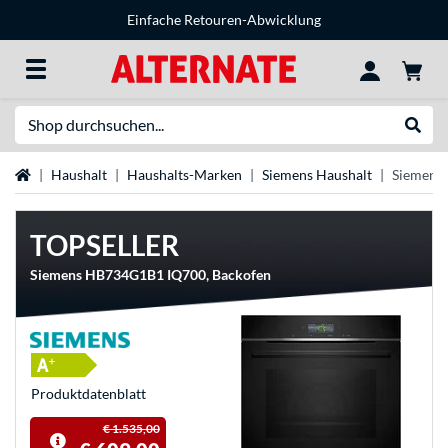
Einfache Retouren-Abwicklung
Suche
Suche
Startseite
Haushalt
Haushalts-Marken
Siemens Haushalt
Siemens 
TOPSELLER
Siemens HB734G1B1 IQ700, Backofen
Produkt­datenblatt
€ 1.535,00