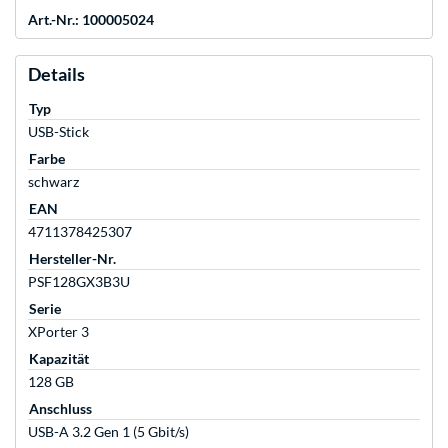
Art.-Nr.: 100005024
Details
Typ
USB-Stick
Farbe
schwarz
EAN
4711378425307
Hersteller-Nr.
PSF128GX3B3U
Serie
XPorter 3
Kapazität
128 GB
Anschluss
USB-A 3.2 Gen 1 (5 Gbit/s)