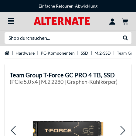
Einfache Retouren-Abwicklung
Suche
Suche
Startseite
Hardware
PC-Komponenten
SSD
M.2-SSD
Team Grou
Team Group
T-Force GC PRO 4 TB, SSD
(PCIe 5.0 x4 | M.2 2280 | Graphen-Kühlkörper)