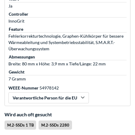
Ja
Controller
InnoGrit
Feature
Fehlerkorrekturtechnologie, Graphen-Kühlkörper für bessere
Wärmeableitung und Systembetriebsstabilität, S.M.A.R.T.-
Überwachungssystem
Abmessungen
Breite: 80 mm x Höhe: 3,9 mm x Tiefe/Länge: 22 mm
Gewicht
7 Gramm
WEEE-Nummer
54978142
Verantwortliche Person für die EU
Wird auch oft gesucht
M.2-SSDs 1 TB
M.2-SSDs 2280