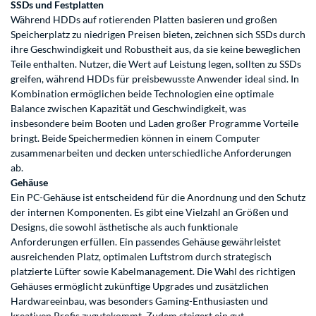
SSDs und Festplatten
Während HDDs auf rotierenden Platten basieren und großen
Speicherplatz zu niedrigen Preisen bieten, zeichnen sich SSDs durch
ihre Geschwindigkeit und Robustheit aus, da sie keine beweglichen
Teile enthalten. Nutzer, die Wert auf Leistung legen, sollten zu SSDs
greifen, während HDDs für preisbewusste Anwender ideal sind. In
Kombination ermöglichen beide Technologien eine optimale
Balance zwischen Kapazität und Geschwindigkeit, was
insbesondere beim Booten und Laden großer Programme Vorteile
bringt. Beide Speichermedien können in einem Computer
zusammenarbeiten und decken unterschiedliche Anforderungen
ab.
Gehäuse
Ein PC-Gehäuse ist entscheidend für die Anordnung und den Schutz
der internen Komponenten. Es gibt eine Vielzahl an Größen und
Designs, die sowohl ästhetische als auch funktionale
Anforderungen erfüllen. Ein passendes Gehäuse gewährleistet
ausreichenden Platz, optimalen Luftstrom durch strategisch
platzierte Lüfter sowie Kabelmanagement. Die Wahl des richtigen
Gehäuses ermöglicht zukünftige Upgrades und zusätzlichen
Hardwareeinbau, was besonders Gaming-Enthusiasten und
kreativen Profis zugutekommt. Zudem steigert ein gut