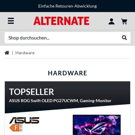
Einfache Retouren-Abwicklung
Suche
Suche
Startseite
Hardware
HARDWARE
TOPSELLER
ASUS ROG Swift OLED PG27UCWM, Gaming-Monitor