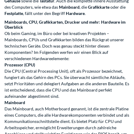
Gehäuse
sowie die
Tastatur
. Auch die komplette innere Ausstattung
des Computers, wie etwa das
Mainboard
, die
Grafikkarte
oder die
Festplatte
, fällt unter den Begriff
Hardware
.
Mainboards, CPU, Grafikkarten, Drucker und mehr: Hardware im
Überblick
Ob beim Gaming, im Büro oder bei kreativen Projekten –
Mainboards, CPUs und Grafikkarten bilden das Rückgrat unserer
technischen Geräte. Doch was genau steckt hinter diesen
Komponenten? Im Folgenden werfen wir einen Blick auf
verschiedenen Hardwareelemente:
Prozessor (CPU)
Die CPU (Central Processing Unit), oft als Prozessor bezeichnet,
fungiert als das Gehirn des PCs. Sie überwacht sämtliche Abläufe,
setzt Prioritäten und delegiert Aufgaben an die anderen Bauteile. Es
ist entscheidend, dass die CPU und das Mainboard perfekt
aufeinander abgestimmt sind.
Mainboard
Das Mainboard, auch Motherboard genannt, ist die zentrale Platine
eines Computers, die alle Hardwarekomponenten verbindet und als
Kommunikationsschnittstelle dient. Es bietet Platz für CPU und
Arbeitsspeicher, ermöglicht Erweiterungen durch zahlreiche
Anschlüsse und stellt wichtige Funktionen wie das BIOS bereit, um